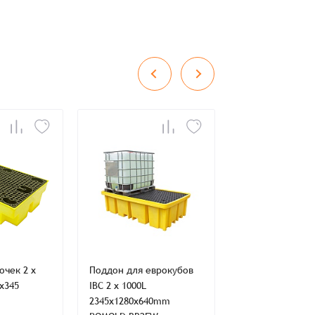
во
Сумма
0 ₸
+
+
очек 2 x
Поддон для еврокубов
Поддон для боче
x345
IBC 2 x 1000L
205L 1250x850x5
2345x1280x640mm
ROMOLD BP2FW