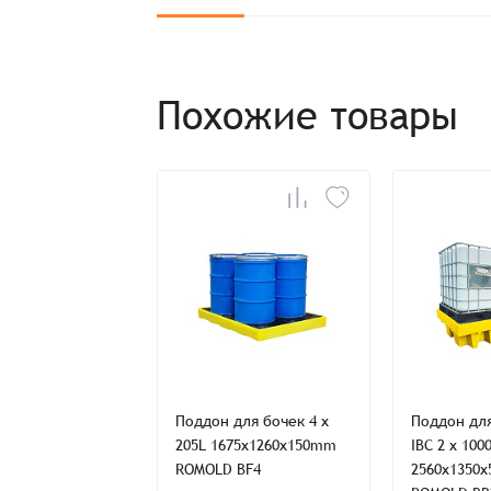
Похожие товары
Заказ успешно офо
Спасибо, что выбрали нас! Менеджер свяже
Наименование
Имя*
ля бочек 4 x
Поддон для бочек 4 x
Поддон дл
85x1285x275mm
205L 1675x1260x150mm
IBC 2 x 100
Имя*
Имя*
BP4L
ROMOLD BF4
2560x1350