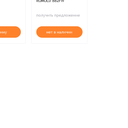
ROMOLD BB2FW
в наличии
ия,
Публичной оферты
получить предложение
175 015 ₸
ти,
Пользовательского соглашения,
ия,
Публичной оферты
зину
нет в наличии
В корзи