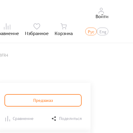
Войти
Рус
Eng
равнение
Избранное
Корзина
Итого:
BFR4
Предзаказ
Сравнение
Поделиться