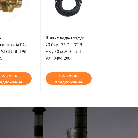
р
Шланг вода-воздух
ванный M1"G -
20 бар, 3/4", 13*19
 MECLUBE F96-
мм, 20 м MECLUBE
05
901-0404-200
Получить
Получить
едложение
предложение