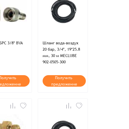
во
Сумма
0 ₸
+
+
С 3/8" BVA
Шланг вода-воздух
20 бар, 3/4", 19*25.8
мм, 30 м MECLUBE
902-0505-300
Получить
Получить
едложение
предложение
ия,
Публичной оферты
ти,
Пользовательского соглашения,
ия,
Публичной оферты