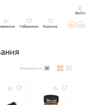
Войти
Рус
Eng
равнение
Избранное
Корзина
Итого:
вания
Показывать по: