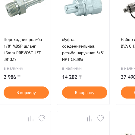
Переходник резьба
Муфта
Набор муфт
1/8" MBSP шланг
соеденительная,
BVA CH
13mm PREVOST JFT
резьба наружная 3/8"
3813ZS
NPT CR38M
в наличии
в наличии
в нали
2 986 ₸
14 282 ₸
37 49
В корзину
В корзину
Заказать презентацию
рмлен