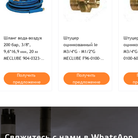
Согласен на обработку
*
Зарегистрироваться
Отправить
Вход
Шланг вода-воздух
Штуцер
Штуце
200 бар, 3/8",
оцинкованный le
оцинко
9,6*16,9 мм, 20 м
M3/4"G - M1/2"G
M3/4"G
MECLUBE 904-0323-
MECLUBE F96-0100-
0100-6
200
504
Получить
Получить
предложение
предложение
пр