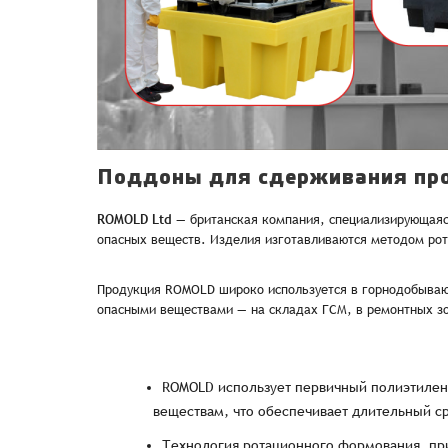
Наименование
Имя*
Поддоны для сдерживания пр
Имя*
Имя*
ROMOLD Ltd
— британская компания, специализирующаяся
опасных веществ. Изделия изготавливаются методом рот
Детали заказа
Отправить заявку
Способ оплаты:
Продукция ROMOLD широко используется в горнодобываю
Отправить заявку
Отправить заявку
опасными веществами — на складах ГСМ, в ремонтных зо
Итого:
Телефон:
ROMOLD использует первичный полиэтилен
Распечатать детали заказа
веществам, что обеспечивает длительный с
Технология ротационного формования, пр