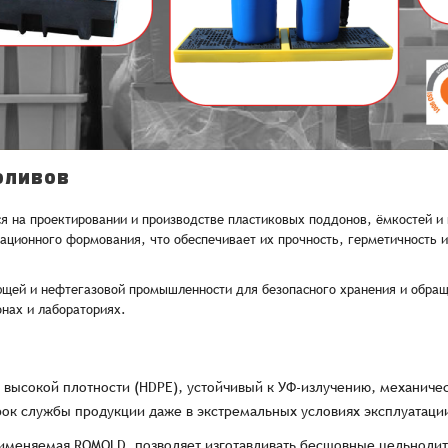
Восстановление пароля
E-mail*
Email
*
Количест
E-mail*
-
-
Введите электронный адрес.
1
На него придет письмо со ссылкой для
обязательное поле
Пароль*
восстановления пароля.
Телефон
Телефон*
Пароль*
E-mail*
ИТОГО:
Не менее шести символов
оливов
Телефон*
Телефон*
 на проектировании и производстве пластиковых поддонов, ёмкостей и 
Комментарий
ационного формования, что обеспечивает их прочность, герметичность и
Продолжая, вы принимаете положения
Пользовательского соглашен
Войти
Забыли пароль?
Отправить
Введите слово на картинке*
щей и нефтегазовой промышленности для безопасного хранения и обращ
Продолжая, вы принимаете положения
Политики конфиденциальнос
Продолжая, вы принимаете положения
Пользовательского соглашен
Публичной оферты
нах и лабораториях.
Согласен на обработку
*
Зарегистрироваться
 высокой плотности (HDPE), устойчивый к УФ-излучению, механич
рок службы продукции даже в экстремальных условиях эксплуатаци
Отправить
Вход
именяемая ROMOLD, позволяет изготавливать бесшовные цельнолит