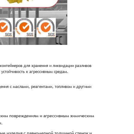
во
Сумма
0 ₸
+
+
контейнеров для хранения и ликвидации разливов
 устойчивость к агрессивным средам.
ия,
Публичной оферты
ения с маслами, реагентами, топливом и другими
ти,
Пользовательского соглашения,
ия,
Публичной оферты
еским повреждениям и агрессивным химическим
и.
ые изделия с равномерной толщиной стенок и