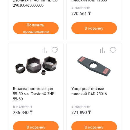
двойная 1" 46mm HEICO
плоский RAD 17888
290300465000005
в наличии
220 561 ₸
Получить
В корзину
предложение
Вставка понижающая
Упор реактивный
55-50 мм TorsionX 2HP-
плоский RAD 25016
55-50
в наличии
в наличии
236 840 ₸
271 890 ₸
В корзину
В корзину