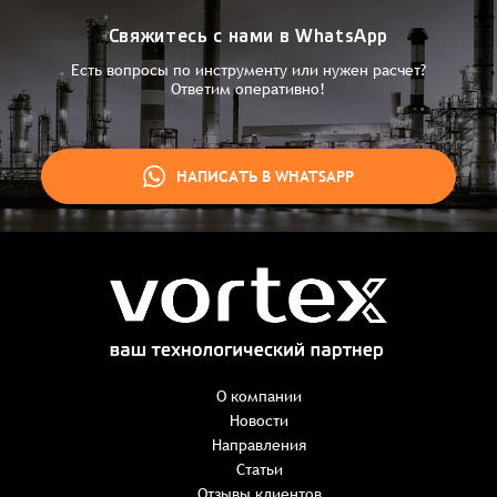
Свяжитесь с нами в WhatsApp
Есть вопросы по инструменту или нужен расчет?
Ответим оперативно!
НАПИСАТЬ В WHATSAPP
Заказ успешно оформлен
Спасибо, что выбрали нас! Менеджер свяжется с Вами в
ближайшее время для уточнения деталей по заказу
Заказать презентацию
О компании
Новости
Направления
Имя
*
Наименование:
-
+
Статьи
0 ₸
Имя*
Количество:
Отзывы клиентов