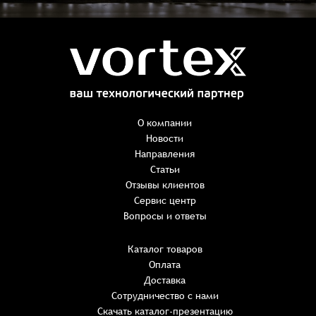
Заказ успешно оформлен
Спасибо, что выбрали нас! Менеджер свяжется с Вами в
ближайшее время для уточнения деталей по заказу
Заказать презентацию
О компании
Новости
Направления
Имя
*
Наименование:
-
+
Статьи
0 ₸
Имя*
Количество:
Отзывы клиентов
-
+
1
Сервис центр
Сумма:
Email
*
Вопросы и ответы
E-mail*
Каталог товаров
Оплата
Телефон
ИТОГО:
Имя*
Доставка
Пароль*
E-mail*
Имя*
Имя*
Сотрудничество с нами
Восстановление пароля
Скачать каталог-презентацию