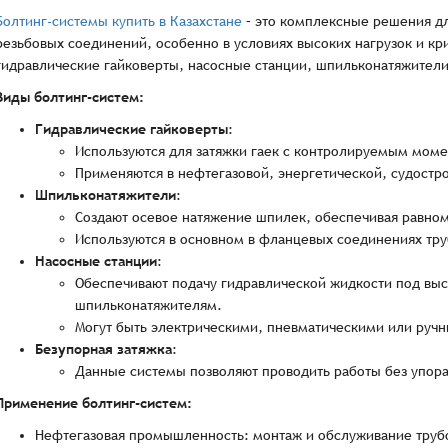
Болтинг-системы купить в Казахстане
– это комплексные решения дл
резьбовых соединений, особенно в условиях высоких нагрузок и кр
гидравлические гайковерты, насосные станции, шпильконатяжители
Виды болтинг-систем:
Гидравлические гайковерты
:
Используются для затяжки гаек с контролируемым мом
Применяются в нефтегазовой, энергетической, судостро
Шпильконатяжители
:
Создают осевое натяжение шпилек, обеспечивая равном
Используются в основном в фланцевых соединениях тру
Насосные станции
:
Обеспечивают подачу гидравлической жидкости под выс
шпильконатяжителям.
Могут быть электрическими, пневматическими или руч
Безупорная затяжка
:
Данные системы позволяют проводить работы без упора,
Применение болтинг-систем:
Нефтегазовая промышленность: монтаж и обслуживание трубо