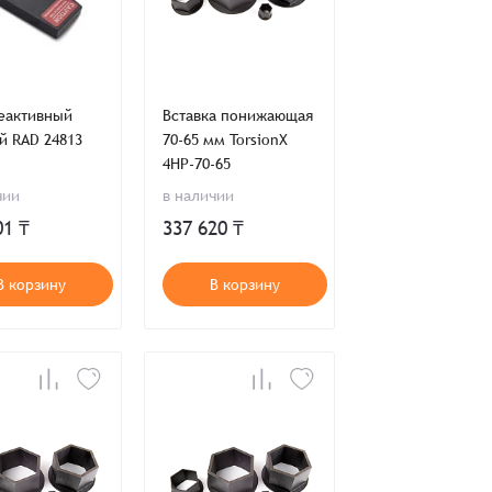
еактивный
Вставка понижающая
й RAD 24813
70-65 мм TorsionX
4HP-70-65
чии
в наличии
01 ₸
337 620 ₸
В корзину
В корзину