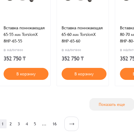
Отправить
Вход
Вставка понижающая
Вставка понижающая
Вставк
65-55 мм TorsionX
65-60 мм TorsionX
80-70 м
8HP-65-55
8HP-65-60
8HP-80
в наличии
в наличии
в нали
352 750 ₸
352 750 ₸
352 7
В корзину
В корзину
Показать еще
1
2
3
4
5
...
16