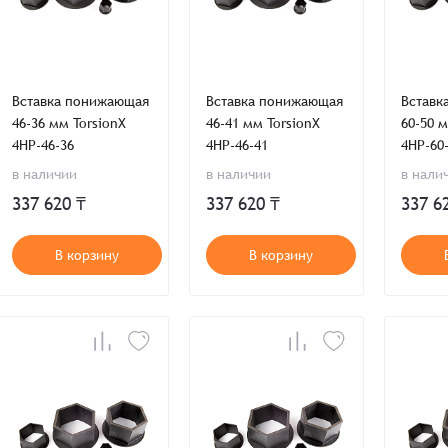
Вставка понижающая
Вставка понижающая
Вставк
46-36 мм TorsionX
46-41 мм TorsionX
60-50 м
4HP-46-36
4HP-46-41
4HP-60
в наличии
в наличии
в нали
337 620 ₸
337 620 ₸
337 6
В корзину
В корзину
Заказать презентацию
рмлен
Имя*
Имя
*
тся с Вами в ближайшее время для уточнения деталей по заказу