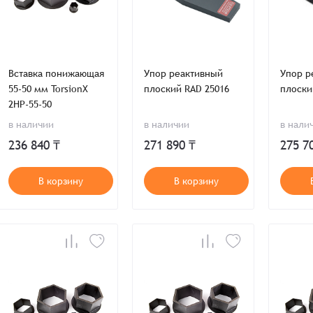
Вставка понижающая
Упор реактивный
Упор р
55-50 мм TorsionX
плоский RAD 25016
плоски
2HP-55-50
в наличии
в наличии
в нали
236 840 ₸
271 890 ₸
275 7
В корзину
В корзину