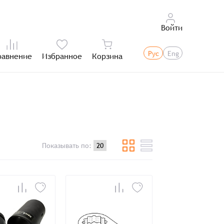
Войти
Рус
Eng
равнение
Избранное
Корзина
Итого:
Показывать по: