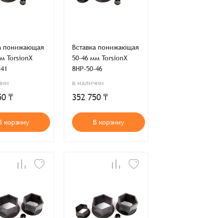
во
Сумма
а понижающая
Вставка понижающая
0 ₸
м TorsionX
50-46 мм TorsionX
+
+
-41
8HP-50-46
чии
в наличии
50 ₸
352 750 ₸
В корзину
В корзину
ия,
Публичной оферты
ти,
Пользовательского соглашения,
ия,
Публичной оферты