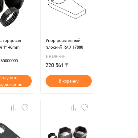
а торцевая
Упор реактивный
я 1" 46mm
плоский RAD 17888
в наличии
465000005
220 561 ₸
Получить
В корзину
едложение