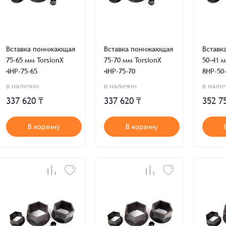
Восстановление пароля
E-mail*
Email
*
Количест
E-mail*
Вставка понижающая
Вставка понижающая
Вставк
75-65 мм TorsionX
75-70 мм TorsionX
50-41 м
-
-
Введите электронный адрес.
4HP-75-65
4HP-75-70
8HP-50
1
На него придет письмо со ссылкой для
обязательное поле
Пароль*
в наличии
в наличии
в нали
восстановления пароля.
Телефон
337 620 ₸
337 620 ₸
352 7
Телефон*
Пароль*
E-mail*
ИТОГО:
Не менее шести символов
В корзину
В корзину
Телефон*
Телефон*
Комментарий
Продолжая, вы принимаете положения
Пользовательского соглашен
Войти
Забыли пароль?
Отправить
Введите слово на картинке*
Продолжая, вы принимаете положения
Политики конфиденциальнос
Продолжая, вы принимаете положения
Пользовательского соглашен
Публичной оферты
Согласен на обработку
*
Зарегистрироваться