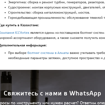
Энергетика: сборка и ремонт турбин, генераторов, реакторов.
Судостроение: монтаж корпусных конструкций, двигателей, о
Строительство: сборка металлоконструкций, мостов.
Горнодобывающая промышленность: обслуживание тяжелой т
Где купить в Казахстане:
Компания ICCVortex
является одним из поставщиков болтинг-систем 
широкий ассортимент оборудования, а также сможете получить кон
Дополнительная информация:
При выборе
болтинг-системы в Алматы
важно учитывать треб
необходимые параметры затяжки, доступное пространство и 
Свяжитесь с нами в WhatsApp
просы по инструменту или нужен расчет? Ответим опе