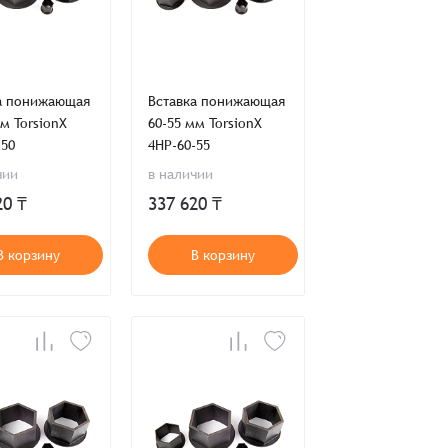
а понижающая
Вставка понижающая
м TorsionX
60-55 мм TorsionX
-50
4HP-60-55
чии
в наличии
20 ₸
337 620 ₸
В корзину
В корзину