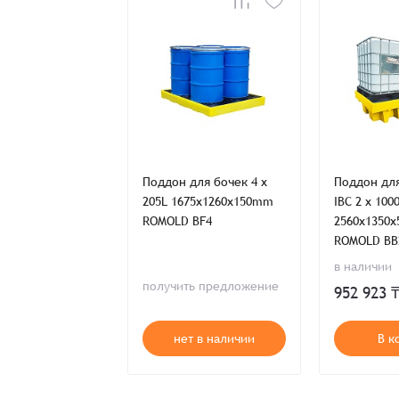
Имя*
Имя*
Имя*
Детали заказа
Отправить заявку
ля бочек 4 x
Поддон для бочек 4 x
Поддон дл
85x1285x275mm
205L 1675x1260x150mm
IBC 2 x 100
Способ оплаты:
Отправить заявку
Отправить заявку
BP4L
ROMOLD BF4
2560x1350
Итого:
ROMOLD BB
Телефон:
ии
в наличии
получить предложение
2 ₸
952 923 
Распечатать детали заказа
 корзину
нет в наличии
В к