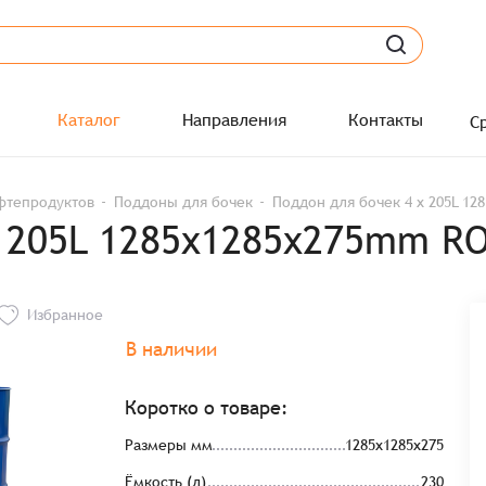
Каталог
Направления
Контакты
С
фтепродуктов
Поддоны для бочек
Поддон для бочек 4 x 205L 1
x 205L 1285x1285x275mm R
Избранное
В наличии
Коротко о товаре:
Размеры мм
1285x1285x275
Ёмкость (л)
230