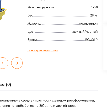
Макс. нагрузка кг
1250
Вес
29 кг
Материал
полиэтилен
Цвет
желтый/черный
Бренд
ROMOLD
Все характеристики
вы (0)
з полиэтилена средней плотности методом ротоформования,
нения четырёх бочек по 205 л. или другой тары.