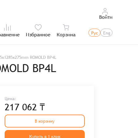
Войти
Рус
Eng
равнение
Избранное
Корзина
Итого:
285x1285x275mm ROMOLD BP4L
OMOLD BP4L
Цена:
217 062 ₸
В корзину
Купить в 1 клик