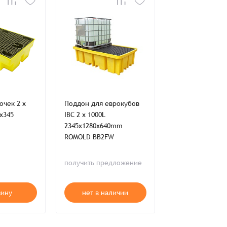
+
+
ия,
Публичной оферты
очек 2 x
Поддон для еврокубов
Поддон для боче
x345
IBC 2 x 1000L
205L 1250x850x5
ти,
Пользовательского соглашения,
ия,
Публичной оферты
2345x1280x640mm
ROMOLD BP2FW
ROMOLD BB2FW
в наличии
получить предложение
175 015 ₸
зину
нет в наличии
В корзи