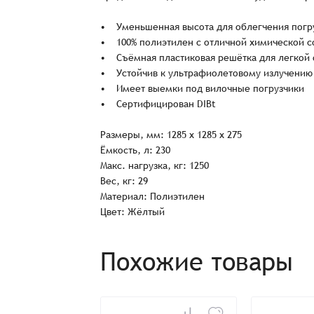
• Уменьшенная высота для облегчения погру
• 100% полиэтилен с отличной химической 
• Съёмная пластиковая решётка для легкой 
• Устойчив к ультрафиолетовому излучению
• Имеет выемки под вилочные погрузчики
• Сертифицирован DIBt
Размеры, мм: 1285 x 1285 x 275
Ёмкость, л: 230
Макс. нагрузка, кг: 1250
Вес, кг: 29
Заказ успешно офо
Материал: Полиэтилен
Цвет: Жёлтый
Спасибо, что выбрали нас! Менеджер свяже
Похожие товары
Наименование