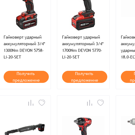
Гайковерт ударный
Гайковерт ударный
Гайков
аккумуляторный 3/4"
аккумуляторный 3/4"
аккуму
1300Nm DEVON 5758-
1700Nm DEVON 5770-
ударны
Заказать презентацию
Li-20-SET
Li-20-SET
18.0-EC
рмлен
Имя*
Получить
Получить
Имя
*
тся с Вами в ближайшее время для уточнения деталей по заказу
предложение
предложение
пр
Восстановление пароля
E-mail*
Email
*
Количест
E-mail*
-
-
Введите электронный адрес.
1
На него придет письмо со ссылкой для
обязательное поле
Пароль*