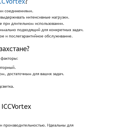
CCVortex
?
ми соединениями.
 выдерживать интенсивные нагрузки.
е при длительном использовании.
имально подходящий для конкретных задач.
ое и послегарантийное обслуживание.
захстане?
 факторы:
яторный.
м, достаточным для ваших задач.
светка.
ICCVortex
и производительностью. Идеальны для