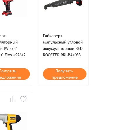
ерт
Гайковерт
ляторный
импульсный угловой
й IW 3/4"
аккумуляторный RED
 C Flex 492612
ROOSTER RRI-BA10S3
Получить
Получить
едложение
предложение
во
Сумма
0 ₸
+
+