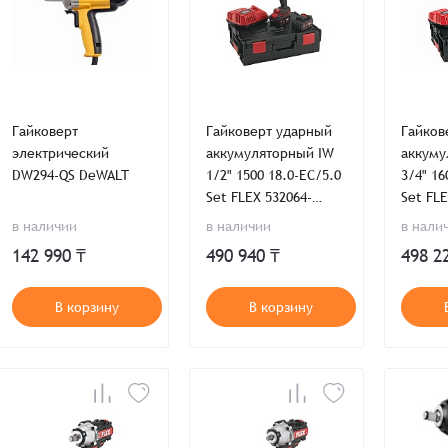
Гайковерт
Гайковерт ударный
Гайков
электрический
аккумуляторный IW
аккуму
DW294-QS DeWALT
1/2" 1500 18.0-EC/5.0
3/4" 16
Set FLEX 532064-
Set FLE
532739
532739
в наличии
в наличии
в нали
142 990 ₸
490 940 ₸
498 2
В корзину
В корзину