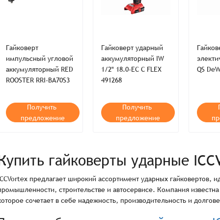
восстановления пароля.
Телефон
Телефон*
Пароль*
E-mail*
ИТОГО:
Не менее шести символов
Телефон*
Телефон*
Гайковерт
Гайковерт ударный
Гайков
Комментарий
импульсный угловой
аккумуляторный IW
электи
Продолжая, вы принимаете положения
Пользовательского соглашен
Войти
Забыли пароль?
аккумуляторный RED
1/2" 18.0-EC C FLEX
QS DeW
Отправить
Введите слово на картинке*
ROOSTER RRI-BA70S3
491268
Продолжая, вы принимаете положения
Политики конфиденциальнос
Продолжая, вы принимаете положения
Пользовательского соглашен
Публичной оферты
Получить
Получить
предложение
предложение
пр
Согласен на обработку
*
Зарегистрироваться
Отправить
Купить гайковерты ударные ICC
Вход
ICCVortex предлагает широкий ассортимент ударных гайковертов, и
промышленности, строительстве и автосервисе. Компания известн
которое сочетает в себе надежность, производительность и долгове