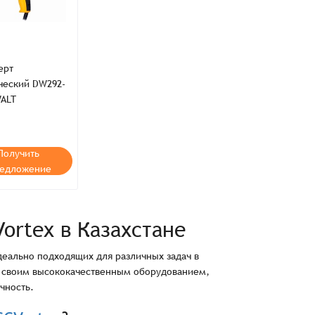
ерт
ческий DW292-
ия,
Публичной оферты
ALT
ти,
Пользовательского соглашения,
ия,
Публичной оферты
Получить
едложение
Vortex в Казахстане
деально подходящих для различных задач в
а своим высококачественным оборудованием,
чность.