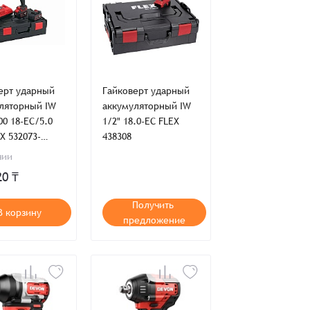
ерт ударный
Гайковерт ударный
ляторный IW
аккумуляторный IW
00 18-EC/5.0
1/2" 18.0-EC FLEX
X 532073-
438308
чии
20 ₸
Получить
В корзину
предложение