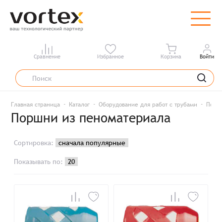
Сравнение
Избранное
Корзина
Войти
Главная страница
Каталог
Оборудование для работ с трубами
Порш
Поршни из пеноматериала
Сортировка:
Показывать по: