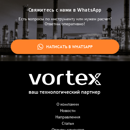
Свяжитесь с нами в WhatsApp
Есть вопросы по инструменту или нужен расчет?
Ответим оперативно!
НАПИСАТЬ В WHATSAPP
Заказ успешно оформлен
Спасибо, что выбрали нас! Менеджер свяжется с Вами в
ближайшее время для уточнения деталей по заказу
Заказать презентацию
О компании
Новости
Направления
Имя
*
Наименование:
-
+
Статьи
0 ₸
Имя*
Количество:
Отзывы клиентов