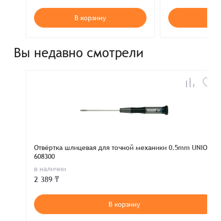
В корзину
В к
Вы недавно смотрели
Отвёртка шлицевая для точной механики 0.5mm UNIOR
608300
в наличии
2 389 ₸
В корзину