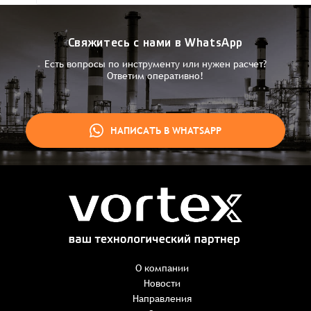
Свяжитесь с нами в WhatsApp
Есть вопросы по инструменту или нужен расчет?
Ответим оперативно!
НАПИСАТЬ В WHATSAPP
Заказ успешно оформлен
Спасибо, что выбрали нас! Менеджер свяжется с Вами в
ближайшее время для уточнения деталей по заказу
Заказать презентацию
О компании
Новости
Направления
Имя
*
Наименование:
-
+