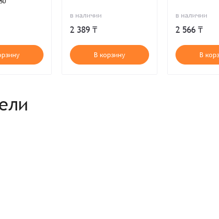
80
Комментарий
в наличии
в наличии
Продолжая, вы принимаете положения
Пользовательского соглашен
Войти
Забыли пароль?
Отправить
Введите слово на картинке*
2 389 ₸
2 566 ₸
Продолжая, вы принимаете положения
Политики конфиденциальнос
Продолжая, вы принимаете положения
Пользовательского соглашен
Публичной оферты
орзину
В корзину
В кор
Согласен на обработку
*
Зарегистрироваться
рели
Отправить
Вход