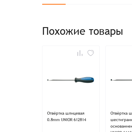
Похожие товары
Заказ успешно офо
Спасибо, что выбрали нас! Менеджер свяже
Наименование
Имя*
а шлицевая
Отвёртка шлицевая
Отвёртка ш
SATA ST62207SC
0.8mm UNIOR 612814
шестигра
Имя*
Имя*
основание