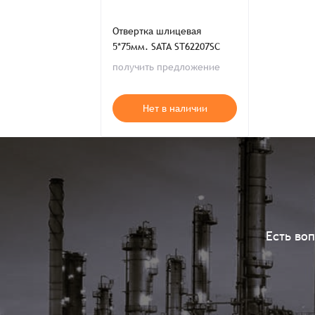
Отвертка шлицевая
5*75мм. SATA ST62207SC
получить предложение
Нет в наличии
Есть во