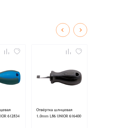
во
Сумма
0 ₸
+
+
ицевая
Отвёртка шлицевая
Отвертка шлице
IOR 612834
1.0mm L86 UNIOR 616400
6х100мм SATA S