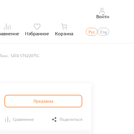
Войти
Рус
Eng
равнение
Избранное
Корзина
Итого:
5мм. SATA ST62207SC
Предзаказ
Сравнение
Поделиться