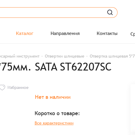
Каталог
Направления
Контакты
С
есарный инструмент
Отвертки шлицевые
Отвертка шлицевая 5*7
*75мм. SATA ST62207SC
Избранное
Нет в наличии
Коротко о товаре:
Все характеристики