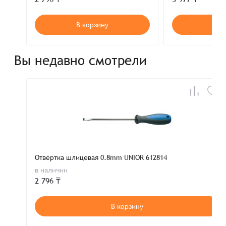
В корзину
В к
Вы недавно смотрели
Отвёртка шлицевая 0.8mm UNIOR 612814
в наличии
2 796 ₸
В корзину