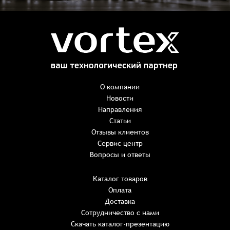
Заказ успешно оформлен
Спасибо, что выбрали нас! Менеджер свяжется с Вами в
ближайшее время для уточнения деталей по заказу
Заказать презентацию
О компании
Новости
Направления
Имя
*
Наименование:
-
+
Статьи
0 ₸
Имя*
Количество:
Отзывы клиентов
-
+
1
Сервис центр
Сумма:
Email
*
Вопросы и ответы
E-mail*
Каталог товаров
Оплата
Телефон
ИТОГО:
Имя*
Доставка
Пароль*
E-mail*
Имя*
Имя*
Сотрудничество с нами
Восстановление пароля
Скачать каталог-презентацию