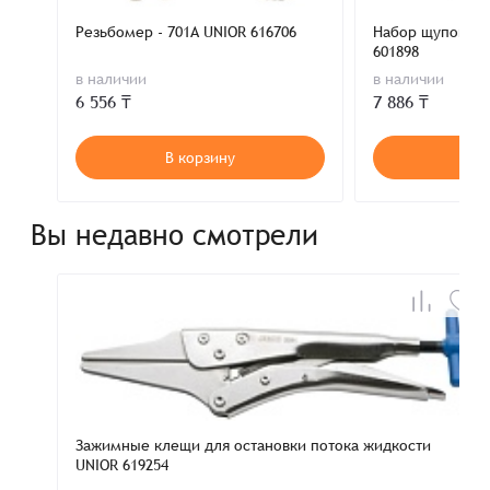
Резьбомер - 701A UNIOR 616706
Набор щупов 0.0
601898
в наличии
в наличии
6 556 ₸
7 886 ₸
В корзину
В к
Вы недавно смотрели
Зажимные клещи для остановки потока жидкости
UNIOR 619254