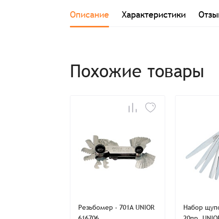
Описание
Характеристики
Отзы
Заказ успешно офо
Похожие товары
Спасибо, что выбрали нас! Менеджер свяже
Наименование
Имя*
 пружин
Резьбомер - 701A UNIOR
Набор щупо
аторов
616706
20пр. UNIO