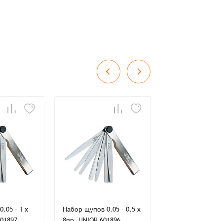
во
Сумма
0 ₸
+
+
.05 - 1 x
Набор щупов 0.05 - 0.5 x
Съёмник для ш
601897
8пр. UNIOR 601896
равных угловых