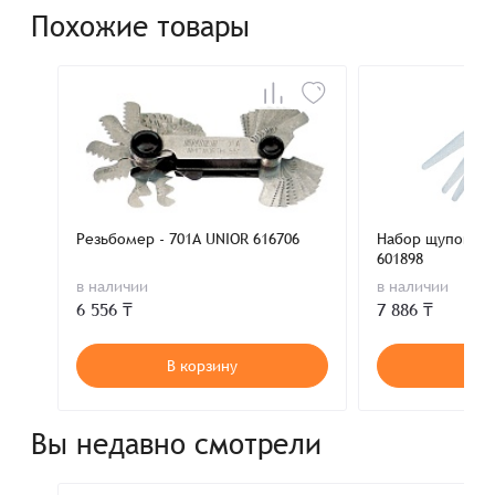
Похожие товары
Резьбомер - 701A UNIOR 616706
Набор щупов 0.0
601898
в наличии
в наличии
6 556 ₸
7 886 ₸
В корзину
В к
Вы недавно смотрели