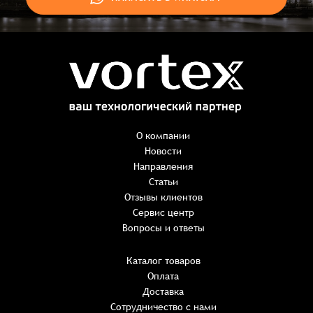
Заказ успешно оформлен
Спасибо, что выбрали нас! Менеджер свяжется с Вами в
ближайшее время для уточнения деталей по заказу
Заказать презентацию
О компании
Новости
Направления
Имя
*
Наименование:
-
+
Статьи
0 ₸
Имя*
Количество:
Отзывы клиентов
-
+
1
Сервис центр
Сумма:
Email
*
Вопросы и ответы
E-mail*
Каталог товаров
Оплата
Телефон
ИТОГО:
Имя*
Доставка
Пароль*
E-mail*
Имя*
Имя*
Сотрудничество с нами