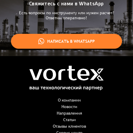
Свяжитесь с нами в WhatsApp
Есть вопросы по инструменту или нужен расчет?
Ответим оперативно!
НАПИСАТЬ В WHATSAPP
Заказ успешно оформлен
Спасибо, что выбрали нас! Менеджер свяжется с Вами в
ближайшее время для уточнения деталей по заказу
Заказать презентацию
О компании
Новости
Направления
Имя
*
Наименование:
-
+
Статьи
0 ₸
Имя*
Количество:
Отзывы клиентов
-
+
1
Сервис центр