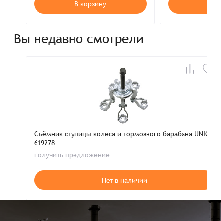
В корзину
В к
Вы недавно смотрели
Съёмник ступицы колеса и тормозного барабана UNIOR
619278
получить предложение
Нет в наличии