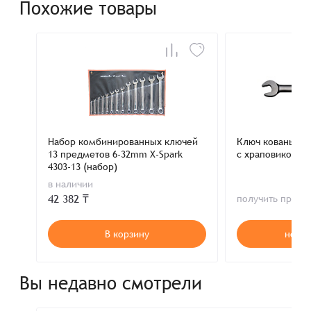
Похожие товары
Набор комбинированных ключей
Ключ кованый 
13 предметов 6-32mm X-Spark
с храповиком 1
4303-13 (набор)
в наличии
42 382 ₸
получить пред
В корзину
нет в
Вы недавно смотрели