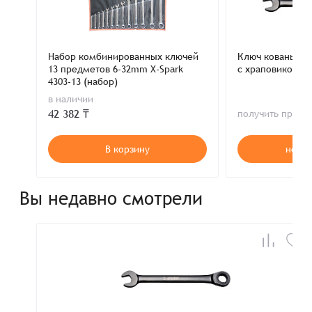
Набор комбинированных ключей
Ключ кованый 
13 предметов 6-32mm X-Spark
с храповиком 1
4303-13 (набор)
в наличии
42 382 ₸
получить пред
В корзину
нет в
Вы недавно смотрели