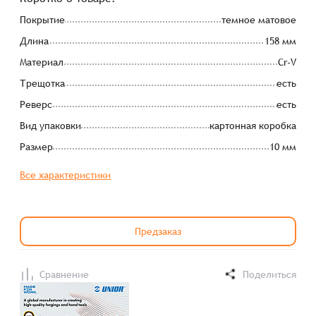
Покрытие
темное матовое
Длина
158 мм
Материал
Cr-V
Трещотка
есть
Реверс
есть
Вид упаковки
картонная коробка
Размер
10 мм
Все характеристики
Предзаказ
Сравнение
Поделиться