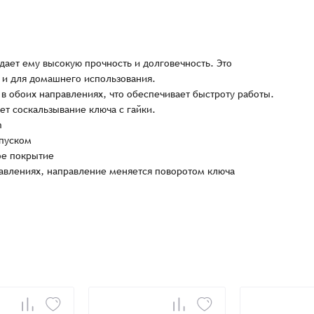
дает ему высокую прочность и долговечность. Это
и для домашнего использования.
 обоих направлениях, что обеспечивает быстроту работы.
т соскальзывание ключа с гайки.
m
тпуском
ое покрытие
Заказать презентацию
авлениях, направление меняется поворотом ключа
рмлен
Имя*
Имя
*
тся с Вами в ближайшее время для уточнения деталей по заказу
Восстановление пароля
E-mail*
Email
*
Количест
E-mail*
-
-