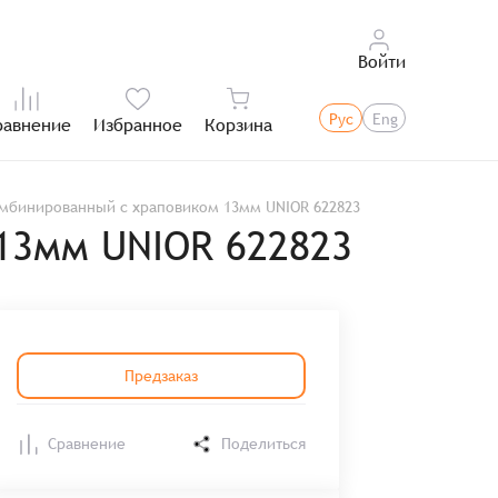
Войти
Рус
Eng
равнение
Избранное
Корзина
Итого:
мбинированный с храповиком 13мм UNIOR 622823
13мм UNIOR 622823
Предзаказ
Сравнение
Поделиться