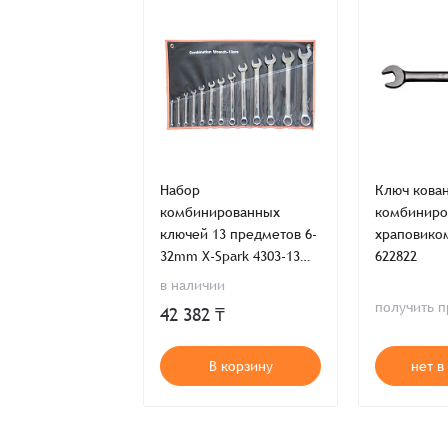
Имя*
Имя*
Имя*
Детали заказа
Отправить заявку
ваный
Набор
Ключ кова
рованный с
комбинированных
комбиниро
Способ оплаты:
ком 10мм UNIOR
ключей 13 предметов 6-
храповико
Отправить заявку
Отправить заявку
Итого:
32mm X-Spark 4303-13
622822
(набор)
Телефон:
в наличии
ь предложение
получить 
42 382 ₸
Распечатать детали заказа
т в наличии
В корзину
нет в