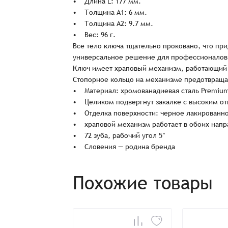
• Длина L: 177 мм.
• Толщина А1: 6 мм.
• Толщина А2: 9.7 мм.
• Вес: 96 г.
Все тело ключа тщательно проковано, что при
универсальное решение для профессионалов 
Ключ имеет храповый механизм, работающий в
Стопорное кольцо на механизме предотвращае
• Материал: хромованадиевая сталь Premiu
• Целиком подвергнут закалке с высоким о
• Отделка поверхности: черное лакированн
• храповой механизм работает в обоих напр
Заказ успешно офо
• 72 зуба, рабочий угол 5°
• Словения — родина бренда
Спасибо, что выбрали нас! Менеджер свяже
Похожие товары
Наименование