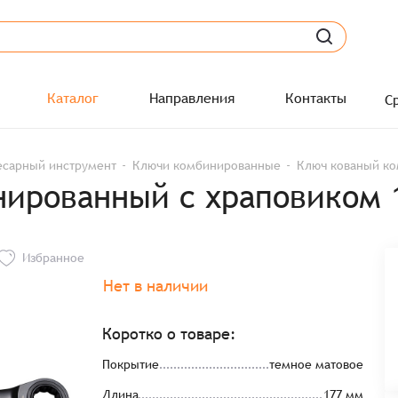
Каталог
Направления
Контакты
С
есарный инструмент
Ключи комбинированные
Ключ кованый ко
ированный с храповиком 
Избранное
Нет в наличии
Коротко о товаре:
Покрытие
темное матовое
Длина
177 мм