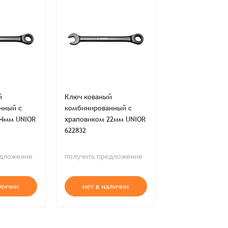
ия,
Публичной оферты
й
Ключ кованый
Ключ кованый
нный с
комбинированный с
комбинированн
ти,
Пользовательского соглашения,
24мм UNIOR
храповиком 22мм UNIOR
храповиком 19
ия,
Публичной оферты
622832
622829
в наличии
едложение
получить предложение
13 505 ₸
аличии
нет в наличии
В корзи