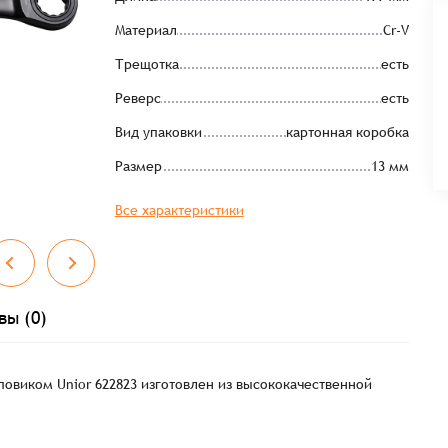
Материал
Cr-V
Трещотка
есть
Реверс
есть
Вид упаковки
картонная коробка
Размер
13 мм
Все характеристики
вы (0)
овиком Unior 622823 изготовлен из высококачественной