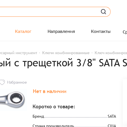
Каталог
Направления
Контакты
С
есарный инструмент
Ключи комбинированные
Ключ комбиниров
й с трещеткой 3/8" SATA 
Избранное
Нет в наличии
Коротко о товаре:
Бренд
SATA
Страна производитель
США