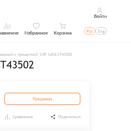
Войти
Рус
Eng
равнение
Избранное
Корзина
Итого:
анный с трещеткой 3/8" SATA ST43502
ST43502
Предзаказ
Сравнение
Поделиться