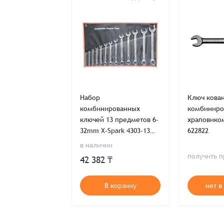
Заказ успешно офо
Спасибо, что выбрали нас! Менеджер свяже
Наименование
ваный
Набор
Ключ кова
рованный с
комбинированных
комбиниро
ком 10мм UNIOR
ключей 13 предметов 6-
храповико
32mm X-Spark 4303-13
622822
(набор)
в наличии
Имя*
ь предложение
получить 
42 382 ₸
Имя*
Имя*
т в наличии
В корзину
нет в
Детали заказа
Отправить заявку
Способ оплаты: