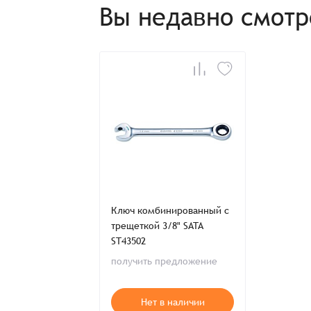
Отправить заявку
Отправить заявку
Вы недавно смот
Итого:
Телефон:
Распечатать детали заказа
Ключ комбинированный с
трещеткой 3/8" SATA
ST43502
получить предложение
Нет в наличии