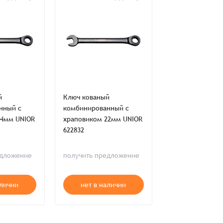
во
Сумма
0 ₸
й
Ключ кованый
Ключ кованый
+
+
нный с
комбинированный с
комбинированн
24мм UNIOR
храповиком 22мм UNIOR
храповиком 19
622832
622829
в наличии
едложение
получить предложение
13 505 ₸
аличии
нет в наличии
В корзи
ия,
Публичной оферты
ти,
Пользовательского соглашения,