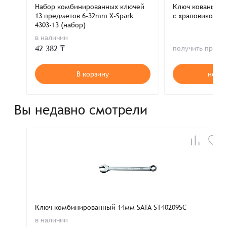
Набор комбинированных ключей
Ключ кованый 
13 предметов 6-32mm X-Spark
с храповиком 1
4303-13 (набор)
в наличии
42 382 ₸
получить пред
В корзину
нет в
Вы недавно смотрели
Ключ комбинированный 14мм SATA ST40209SC
в наличии