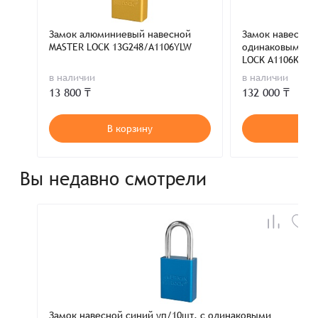
Замок алюминиевый навесной
Замок навесной 
MASTER LOCK 13G248/A1106YLW
одинаковыми к
LOCK A1106KABL
в наличии
в наличии
13 800 ₸
132 000 ₸
В корзину
В к
Вы недавно смотрели
Замок навесной синий уп/10шт. с одинаковыми