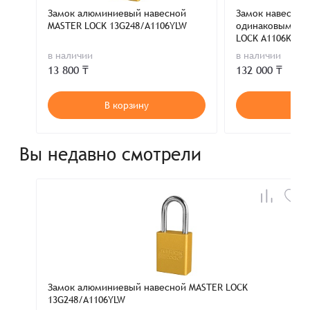
Замок алюминиевый навесной
Замок навесной 
MASTER LOCK 13G248/A1106YLW
одинаковыми к
LOCK A1106KABL
в наличии
в наличии
13 800 ₸
132 000 ₸
В корзину
В к
Вы недавно смотрели
Замок алюминиевый навесной MASTER LOCK
13G248/A1106YLW