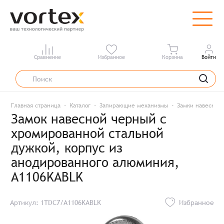
Сравнение
Избранное
Корзина
Войти
Главная страница
Каталог
Запирающие механизмы
Замки навесные
Замок навесной черный с
хромированной стальной
дужкой, корпус из
анодированного алюминия,
A1106KABLK
Артикул: 1TDC7/A1106KABLK
Избранное