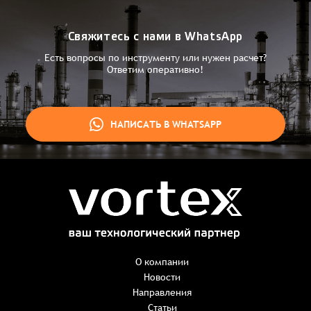
Свяжитесь с нами в WhatsApp
Есть вопросы по инструменту или нужен расчет?
Ответим оперативно!
НАПИСАТЬ В WHATSAPP
Заказ успешно оформлен
Спасибо, что выбрали нас! Менеджер свяжется с Вами в
ближайшее время для уточнения деталей по заказу
Заказать презентацию
О компании
Новости
Направления
Имя
*
Наименование:
-
+
Статьи