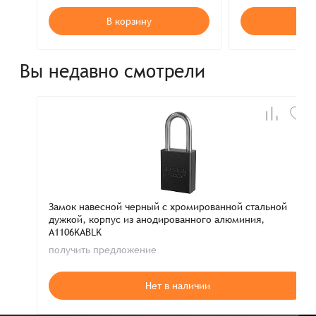
В корзину
В к
Вы недавно смотрели
Замок навесной черный с хромированной стальной
дужкой, корпус из анодированного алюминия,
A1106KABLK
получить предложение
Нет в наличии