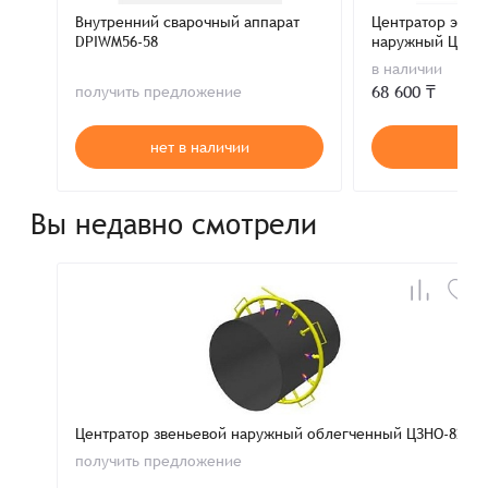
Внутренний сварочный аппарат
Центратор эксц
DPIWM56-58
наружный ЦНЭ 8
в наличии
68 600 ₸
получить предложение
нет в наличии
В к
Вы недавно смотрели
Центратор звеньевой наружный облегченный ЦЗНО-821
получить предложение