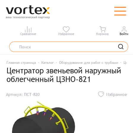
Сравнение
Избранное
Корзина
Войти
Главная страница
Каталог
Оборудование для работ с трубами
Центр
Центратор звеньевой наружный
облегченный ЦЗНО-821
Артикул: ПСТ-820
Избранное