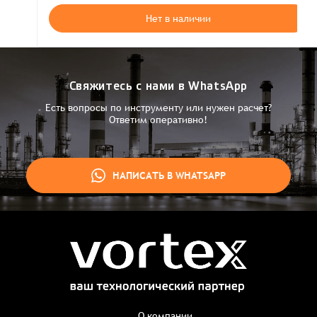
Нет в наличии
Свяжитесь с нами в WhatsApp
Есть вопросы по инструменту или нужен расчет?
Ответим оперативно!
НАПИСАТЬ В WHATSAPP
Заказ успешно оформлен
Спасибо, что выбрали нас! Менеджер свяжется с Вами в
ближайшее время для уточнения деталей по заказу
Заказать презентацию
О компании