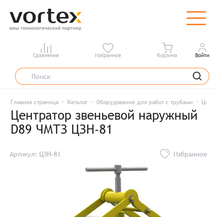
Сравнение
Избранное
Корзина
Войти
Главная страница
Каталог
Оборудование для работ с трубами
Центр
Центратор звеньевой наружный
D89 ЧМТЗ ЦЗН-81
Артикул: ЦЗН-81
Избранное