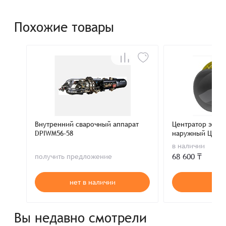
Похожие товары
Внутренний сварочный аппарат
Центратор эксц
DPIWM56-58
наружный ЦНЭ 8
в наличии
68 600 ₸
получить предложение
нет в наличии
В к
Вы недавно смотрели