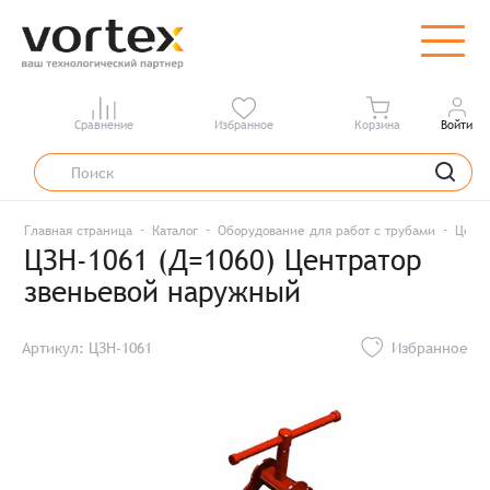
Сравнение
Избранное
Корзина
Войти
Главная страница
Каталог
Оборудование для работ с трубами
Центр
ЦЗН-1061 (Д=1060) Центратор
звеньевой наружный
Артикул: ЦЗН-1061
Избранное