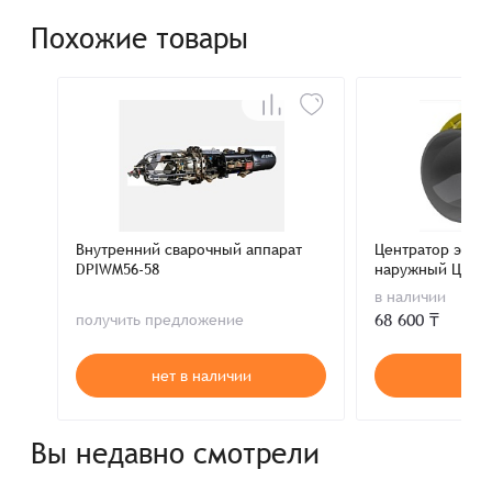
Похожие товары
Внутренний сварочный аппарат
Центратор эксц
DPIWM56-58
наружный ЦНЭ 8
в наличии
68 600 ₸
получить предложение
нет в наличии
В к
Вы недавно смотрели