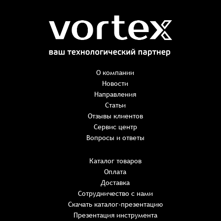
Заказ успешно оформлен
Спасибо, что выбрали нас! Менеджер свяжется с Вами в
ближайшее время для уточнения деталей по заказу
Заказать презентацию
О компании
Новости
Направления
Имя
*
Наименование:
-
+
Статьи
0 ₸
Имя*
Количество:
Отзывы клиентов
-
+
1
Сервис центр
Сумма:
Email
*
Вопросы и ответы
E-mail*
Каталог товаров
Оплата
Телефон
ИТОГО:
Имя*
Доставка
Пароль*
E-mail*
Имя*
Имя*
Сотрудничество с нами
Восстановление пароля
Скачать каталог-презентацию
Не менее шести символов
обязательное поле
Комментарий
Детали заказа
Презентация инструмента
Телефон*