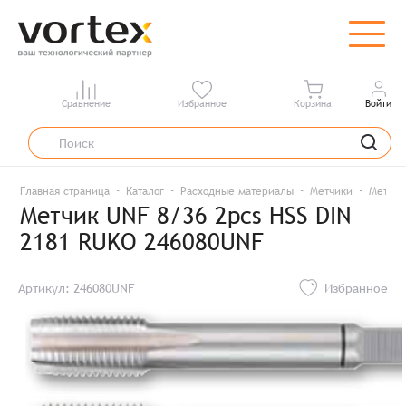
Сравнение
Избранное
Корзина
Войти
Главная страница
Каталог
Расходные материалы
Метчики
Метчик
Метчик UNF 8/36 2pcs HSS DIN
2181 RUKO 246080UNF
Артикул: 246080UNF
Избранное