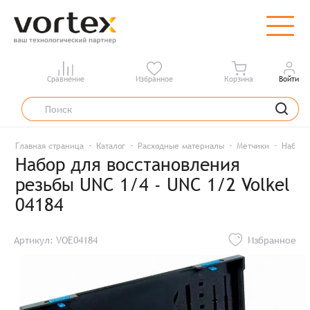
Сравнение
Избранное
Корзина
Войти
Главная страница
Каталог
Расходные материалы
Метчики
Набор 
Набор для восстановления
резьбы UNC 1/4 - UNC 1/2 Volkel
04184
Артикул: VOE04184
Избранное