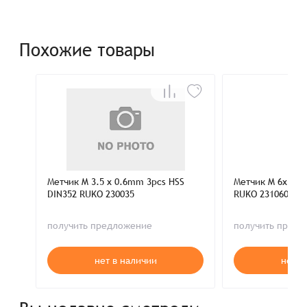
Похожие товары
Метчик M 3.5 x 0.6mm 3pcs HSS
Метчик M 6x1.0
DIN352 RUKO 230035
RUKO 231060
получить предложение
получить пред
нет в наличии
нет в