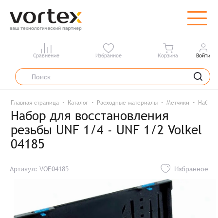
Сравнение
Избранное
Корзина
Войти
Главная страница
Каталог
Расходные материалы
Метчики
Набор 
Набор для восстановления
резьбы UNF 1/4 - UNF 1/2 Volkel
04185
Артикул: VOE04185
Избранное