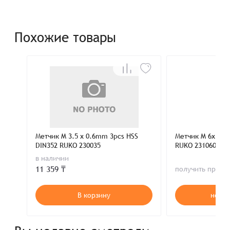
Похожие товары
Метчик M 3.5 x 0.6mm 3pcs HSS
Метчик M 6x1.0
DIN352 RUKO 230035
RUKO 231060
в наличии
11 359 ₸
получить пред
В корзину
нет в