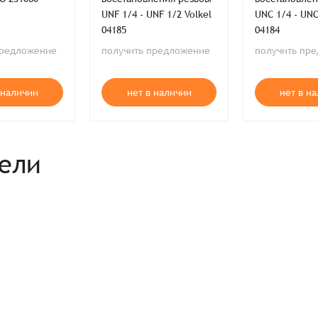
Телефон*
Телефон*
UNF 1/4 - UNF 1/2 Volkel
UNC 1/4 - UNC
Комментарий
04185
04184
Продолжая, вы принимаете положения
Пользовательского соглашен
Войти
Забыли пароль?
предложение
получить предложение
получить пр
Отправить
Введите слово на картинке*
Продолжая, вы принимаете положения
Политики конфиденциальнос
Продолжая, вы принимаете положения
Пользовательского соглашен
Публичной оферты
 наличии
нет в наличии
нет в н
Согласен на обработку
*
Зарегистрироваться
рели
Отправить
Вход