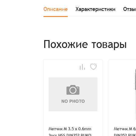
Описание
Характеристики
Отзы
Заказ успешно офо
Похожие товары
Спасибо, что выбрали нас! Менеджер свяже
Наименование
Имя*
машинный G 3/4
Метчик M 3.5 x 0.6mm
Метчик M 
 RUKO 262034E
3pcs HSS DIN352 RUKO
DIN352 RUK