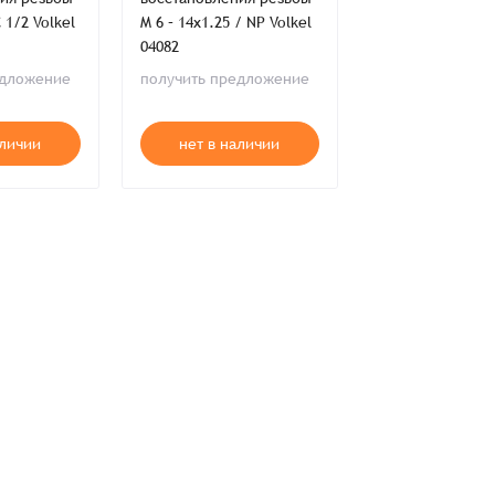
 1/2 Volkel
M 6 – 14x1.25 / NP Volkel
RUKO 235271
04082
в наличии
ия,
Публичной оферты
едложение
получить предложение
85 083 ₸
ти,
Пользовательского соглашения,
ия,
Публичной оферты
аличии
нет в наличии
В корзи