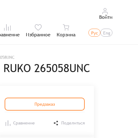
Войти
Рус
Eng
равнение
Избранное
Корзина
Итого:
5058UNC
ы RUKO 265058UNC
Предзаказ
Сравнение
Поделиться