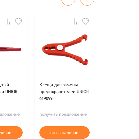
во
Сумма
0 ₸
+
+
утый
Клещи для замены
Пинцет прямой
ый UNIOR
предохранителей UNIOR
изолированный
619099
616847
едложение
получить предложение
получить пред
аличии
нет в наличии
нет в нал
ия,
Публичной оферты