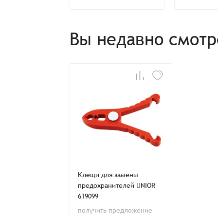
Способ оплаты:
Отправить заявку
Отправить заявку
Итого:
Вы недавно смот
Телефон:
Распечатать детали заказа
Клещи для замены
предохранителей UNIOR
619099
получить предложение