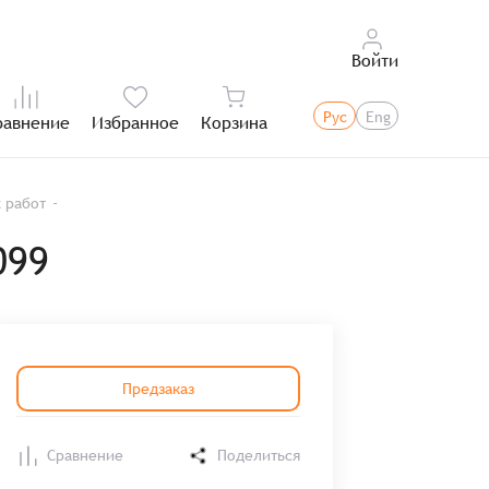
Войти
Рус
Eng
равнение
Избранное
Корзина
Итого:
 работ
099
Предзаказ
Сравнение
Поделиться