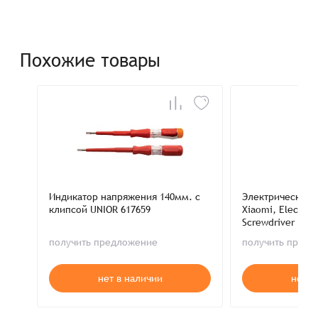
Похожие товары
Индикатор напряжения 140мм. с
Электрическая т
клипсой UNIOR 617659
Xiaomi, Electric 
Screwdriver
получить предложение
получить пред
нет в наличии
нет в