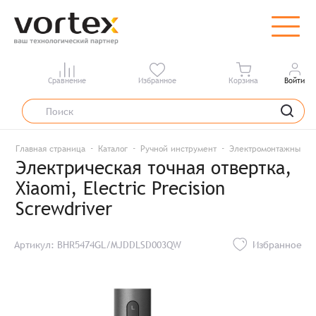
Сравнение
Избранное
Корзина
Войти
Главная страница
Каталог
Ручной инструмент
Электромонтажный и
Электрическая точная отвертка,
Xiaomi, Electric Precision
Screwdriver
Артикул: BHR5474GL/MJDDLSD003QW
Избранное