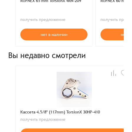
RUFNEX 65 mm TorsionX 4RN-209
RUFNEX 60 mm To
получить предложение
получить пред
нет в наличии
нет в
Вы недавно смотрели
Кассета 4.5/8" (117mm) TorsionX 30HP-410
получить предложение