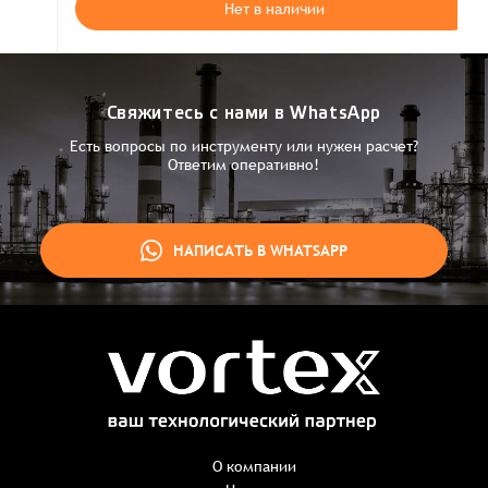
Нет в наличии
Свяжитесь с нами в WhatsApp
Есть вопросы по инструменту или нужен расчет?
Ответим оперативно!
НАПИСАТЬ В WHATSAPP
Заказ успешно оформлен
Спасибо, что выбрали нас! Менеджер свяжется с Вами в
ближайшее время для уточнения деталей по заказу
Заказать презентацию
О компании