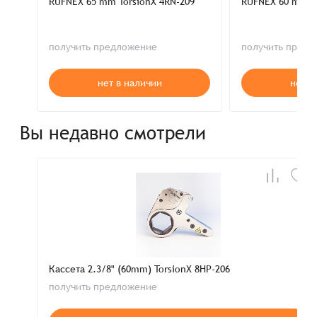
RUFNEX 65 mm TorsionX 4RN-209
RUFNEX 60 mm To
получить предложение
получить пред
нет в наличии
нет в
Вы недавно смотрели
Кассета 2.3/8" (60mm) TorsionX 8HP-206
получить предложение