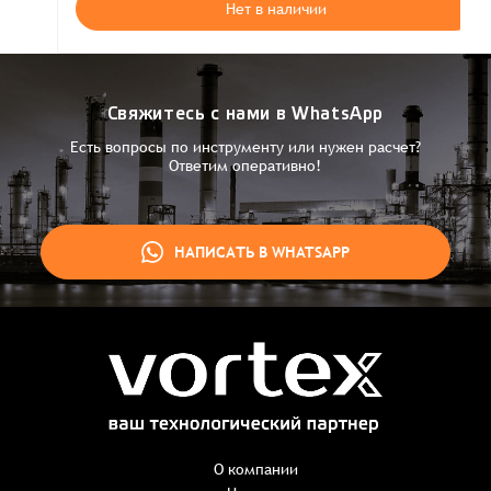
Нет в наличии
Свяжитесь с нами в WhatsApp
Есть вопросы по инструменту или нужен расчет?
Ответим оперативно!
НАПИСАТЬ В WHATSAPP
Заказ успешно оформлен
Спасибо, что выбрали нас! Менеджер свяжется с Вами в
ближайшее время для уточнения деталей по заказу
Заказать презентацию
О компании