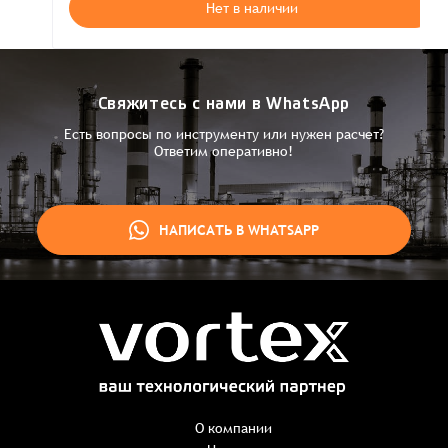
Нет в наличии
Свяжитесь с нами в WhatsApp
Есть вопросы по инструменту или нужен расчет?
Ответим оперативно!
НАПИСАТЬ В WHATSAPP
Заказ успешно оформлен
Спасибо, что выбрали нас! Менеджер свяжется с Вами в
ближайшее время для уточнения деталей по заказу
Заказать презентацию
О компании