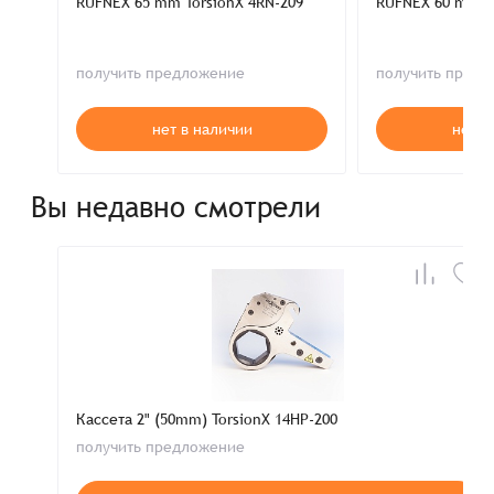
RUFNEX 65 mm TorsionX 4RN-209
RUFNEX 60 mm To
получить предложение
получить пред
нет в наличии
нет в
Вы недавно смотрели
Кассета 2" (50mm) TorsionX 14HP-200
получить предложение