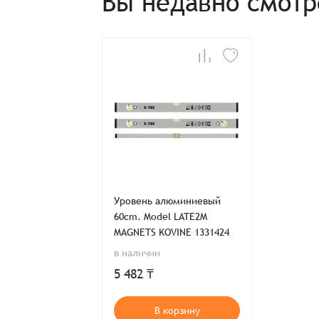
Вы недавно смот
Отправить заявку
Отправить заявку
Итого:
Телефон:
Распечатать детали заказа
Уровень алюминиевый
60cm. Model LATE2M
MAGNETS KOVINE 1331424
в наличии
5 482 ₸
В корзину