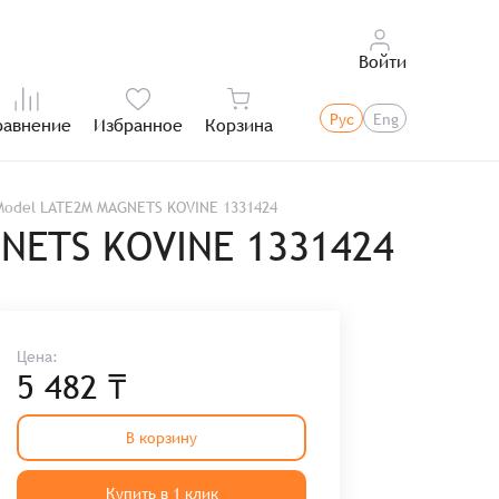
Войти
Рус
Eng
равнение
Избранное
Корзина
Итого:
odel LATE2M MAGNETS KOVINE 1331424
NETS KOVINE 1331424
Цена:
5 482 ₸
В корзину
Купить в 1 клик