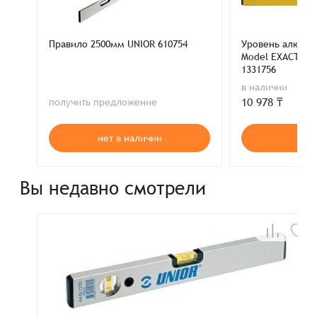
Правило 2500мм UNIOR 610754
Уровень алюми
Model EXACTA LA
1331756
в наличии
10 978 ₸
получить предложение
нет в наличии
В к
Вы недавно смотрели