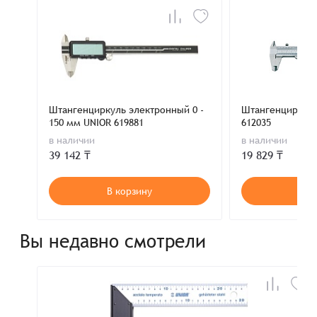
Штангенциркуль электронный 0 -
Штангенциркуль,
150 мм UNIOR 619881
612035
в наличии
в наличии
39 142 ₸
19 829 ₸
В корзину
В к
Вы недавно смотрели