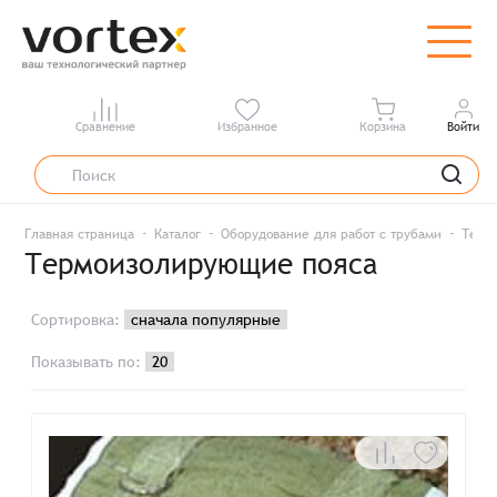
Сравнение
Избранное
Корзина
Войти
Главная страница
Каталог
Оборудование для работ с трубами
Терм
Термоизолирующие пояса
Сортировка:
Показывать по: