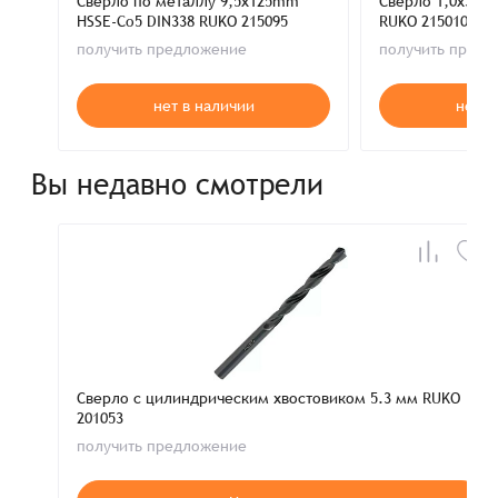
Сверло по металлу 9,5x125mm
Сверло 1,0x34m
HSSE-Co5 DIN338 RUKO 215095
RUKO 215010
получить предложение
получить пред
нет в наличии
нет в
Вы недавно смотрели
Сверло с цилиндрическим хвостовиком 5.3 мм RUKO
201053
получить предложение