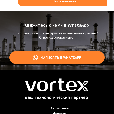
Нет в наличии
Свяжитесь с нами в WhatsApp
Есть вопросы по инструменту или нужен расчет?
Ответим оперативно!
НАПИСАТЬ В WHATSAPP
Заказ успешно оформлен
Спасибо, что выбрали нас! Менеджер свяжется с Вами в
ближайшее время для уточнения деталей по заказу
Заказать презентацию
О компании
Новости