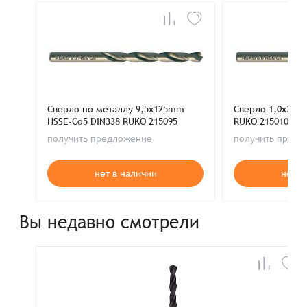
Сверло по металлу 9,5x125mm
Сверло 1,0x34m
HSSE-Co5 DIN338 RUKO 215095
RUKO 215010
получить предложение
получить пред
нет в наличии
нет в
Вы недавно смотрели