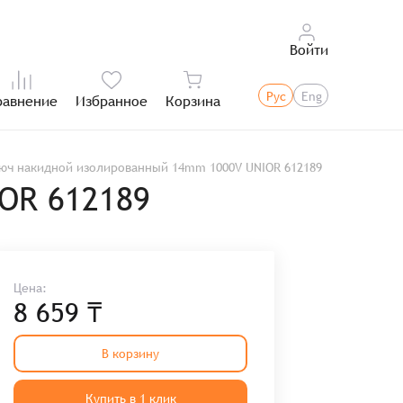
Войти
Рус
Eng
равнение
Избранное
Корзина
Итого:
юч накидной изолированный 14mm 1000V UNIOR 612189
OR 612189
Цена:
8 659 ₸
В корзину
Купить в 1 клик