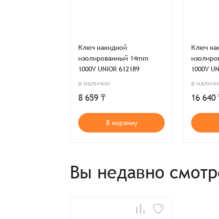
Имя*
Имя*
Имя*
Ключ накидной
Ключ на
изолированный 14mm
изолиро
Детали заказа
Отправить заявку
1000V UNIOR 612189
1000V UN
Способ оплаты:
в наличии
в налич
Отправить заявку
Отправить заявку
Итого:
8 659 ₸
16 640
Телефон:
В корзину
Распечатать детали заказа
Вы недавно смот