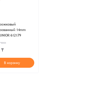
рожковый
рованный 14mm
ия,
Публичной оферты
 UNIOR 612179
ти,
Пользовательского соглашения,
ичии
ия,
Публичной оферты
 ₸
В корзину