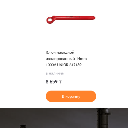
Ключ накидной
изолированный 14mm
1000V UNIOR 612189
в наличии
8 659 ₸
В корзину