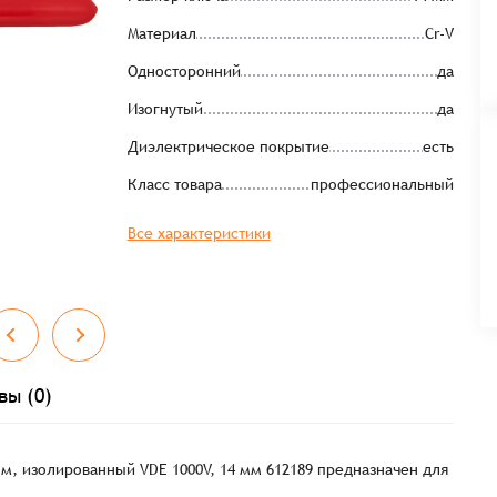
Материал
Cr-V
Односторонний
да
Изогнутый
да
Диэлектрическое покрытие
есть
Класс товара
профессиональный
Все характеристики
вы (0)
м, изолированный VDE 1000V, 14 мм 612189 предназначен для