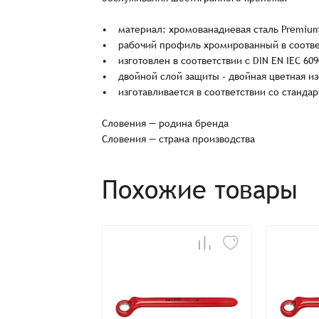
• материал: хромованадиевая сталь Premiu
• рабочий профиль хромированный в соответс
• изготовлен в соответствии с DIN EN IEC 609
• двойной слой защиты - двойная цветная и
• изготавливается в соответствии со стандар
Словения — родина бренда
Словения — страна производства
Заказ успешно офо
Похожие товары
Спасибо, что выбрали нас! Менеджер свяже
Наименование