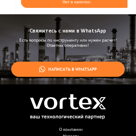
Нет в наличии
Свяжитесь с нами в WhatsApp
Есть вопросы по инструменту или нужен расчет?
Ответим оперативно!
НАПИСАТЬ В WHATSAPP
Заказ успешно оформлен
Спасибо, что выбрали нас! Менеджер свяжется с Вами в
ближайшее время для уточнения деталей по заказу
Заказать презентацию
О компании