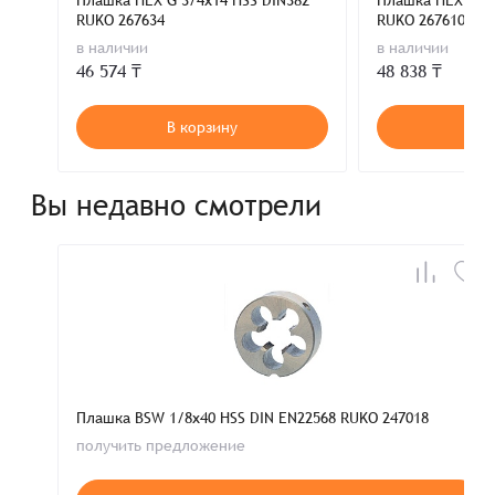
Плашка HEX G 3/4x14 HSS DIN382
Плашка HEX G 1x
RUKO 267634
RUKO 267610
в наличии
в наличии
46 574 ₸
48 838 ₸
В корзину
В к
Вы недавно смотрели
Плашка BSW 1/8x40 HSS DIN EN22568 RUKO 247018
получить предложение