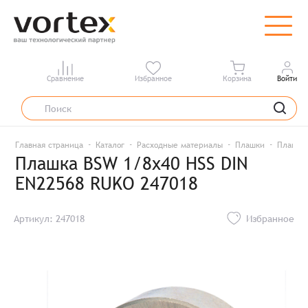
Сравнение
Избранное
Корзина
Войти
Главная страница
Каталог
Расходные материалы
Плашки
Плашка 
Плашка BSW 1/8x40 HSS DIN
EN22568 RUKO 247018
Артикул: 247018
Избранное