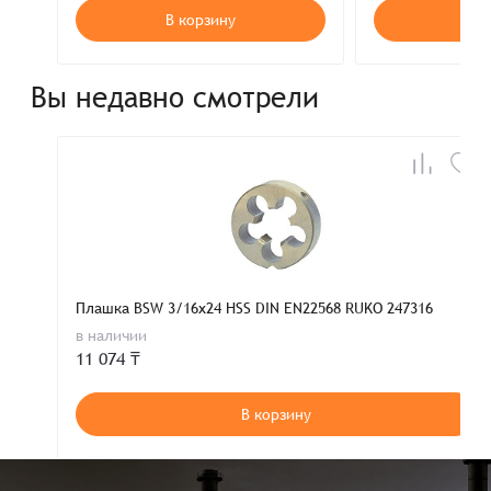
В корзину
В к
Вы недавно смотрели
Плашка BSW 3/16x24 HSS DIN EN22568 RUKO 247316
в наличии
11 074 ₸
В корзину