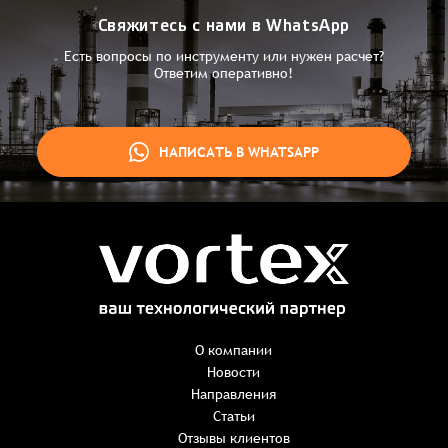
Свяжитесь с нами в WhatsApp
Есть вопросы по инструменту или нужен расчет?
Ответим оперативно!
НАПИСАТЬ В WHATSAPP
Заказ успешно оформлен
Спасибо, что выбрали нас! Менеджер свяжется с Вами в
ближайшее время для уточнения деталей по заказу
Заказать презентацию
О компании
Новости
Направления
Имя
*
Наименование:
-
+
Статьи
0 ₸
Имя*
Количество:
Отзывы клиентов
-
+