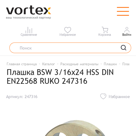
Сравнение
Избранное
Корзина
Войти
Главная страница
Каталог
Расходные материалы
Плашки
Плашка 
Плашка BSW 3/16x24 HSS DIN
EN22568 RUKO 247316
Артикул: 247316
Избранное