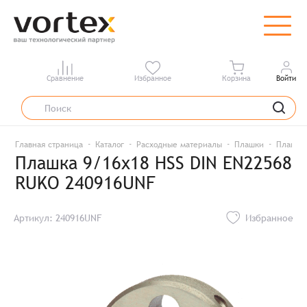
Сравнение
Избранное
Корзина
Войти
Главная страница
Каталог
Расходные материалы
Плашки
Плашка 
Плашка 9/16x18 HSS DIN EN22568
RUKO 240916UNF
Артикул: 240916UNF
Избранное