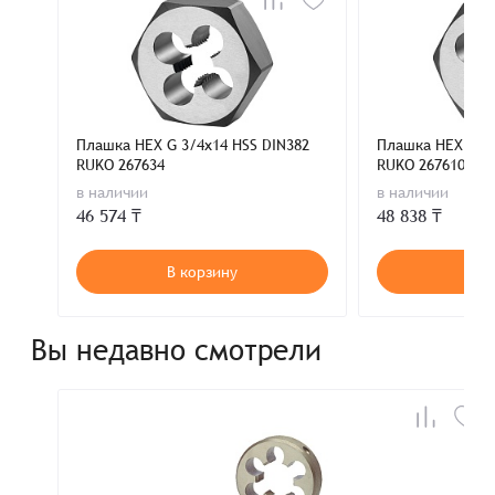
Плашка HEX G 3/4x14 HSS DIN382
Плашка HEX G 1x
RUKO 267634
RUKO 267610
в наличии
в наличии
46 574 ₸
48 838 ₸
В корзину
В к
Вы недавно смотрели