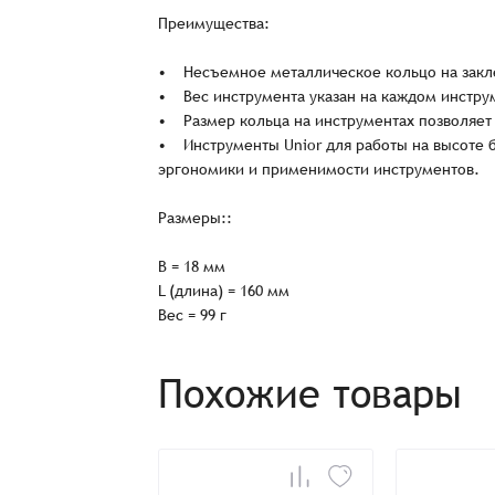
Преимущества:
• Несъемное металлическое кольцо на закл
• Вес инструмента указан на каждом инстру
• Размер кольца на инструментах позволяет 
• Инструменты Unior для работы на высоте 
эргономики и применимости инструментов.
Размеры::
Заказ успешно офо
B = 18 мм
L (длина) = 160 мм
Спасибо, что выбрали нас! Менеджер свяже
Вес = 99 г
Похожие товары
Наименование