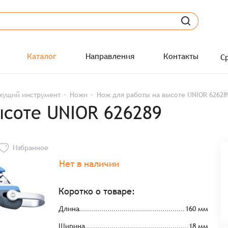
Каталог
Направления
Контакты
С
жущий инструмент
Ножи
Нож для работы на высоте UNIOR 62628
ысоте UNIOR 626289
Избранное
Нет в наличии
Коротко о товаре:
Длина
160 мм
Ширина
18 мм