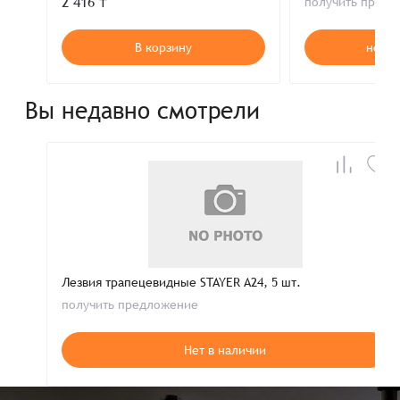
2 416 ₸
получить пред
В корзину
нет в
Вы недавно смотрели
Лезвия трапецевидные STAYER А24, 5 шт.
получить предложение
Нет в наличии