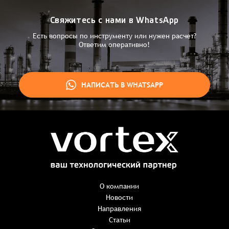
Свяжитесь с нами в WhatsApp
Есть вопросы по инструменту или нужен расчет?
Ответим оперативно!
НАПИСАТЬ В WHATSAPP
Заказ успешно оформлен
Спасибо, что выбрали нас! Менеджер свяжется с Вами в
ближайшее время для уточнения деталей по заказу
Заказать презентацию
О компании
Новости
Направления
Имя
*
Наименование:
-
+
Статьи
0 ₸
Имя*
Количество: