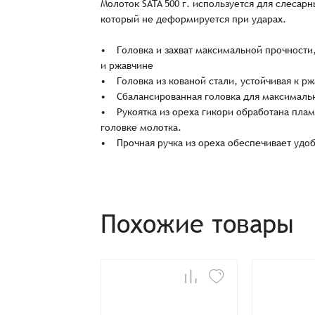
Молоток SATA 500 г. используется для слеса
который не деформируется при ударах.
• Головка и захват максимальной прочности,
и ржавчине
• Головка из кованой стали, устойчивая к р
• Сбалансированная головка для максимальн
• Рукоятка из ореха гикори обработана пла
головке молотка.
Заказ успешно офо
• Прочная ручка из ореха обеспечивает удоб
Спасибо, что выбрали нас! Менеджер свяже
Похожие товары
Наименование