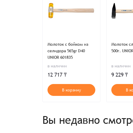
Имя*
Имя*
Имя*
Детали заказа
Отправить заявку
 слесарный с
Молоток с бойком из
Молоток с
м кожухом, 500
селидора 565gr D40
500г. UNIO
Способ оплаты:
Отправить заявку
Отправить заявку
 602538
UNIOR 601835
Итого:
в наличии
в наличии
Телефон:
ь предложение
12 717 ₸
9 229 ₸
Распечатать детали заказа
т в наличии
В корзину
В к
Вы недавно смот