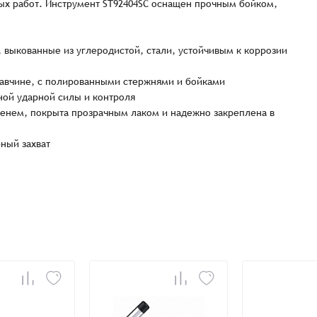
рных работ. Инструмент ST92404SC оснащен прочным бойком,
 выкованные из углеродистой, стали, устойчивым к коррозии
жавчине, с полированными стержнями и бойками
ой ударной силы и контроля
менем, покрыта прозрачным лаком и надежно закреплена в
Заказать презентацию
рмлен
ный захват
Имя*
Имя
*
тся с Вами в ближайшее время для уточнения деталей по заказу
Восстановление пароля
E-mail*
Email
*
Количест
E-mail*
-
-
Введите электронный адрес.
1
На него придет письмо со ссылкой для
обязательное поле
Пароль*