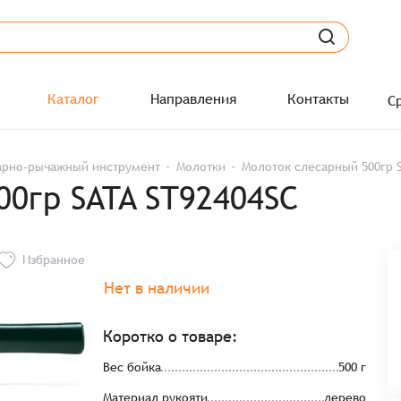
Каталог
Направления
Контакты
С
арно-рычажный инструмент
Молотки
Молоток слесарный 500гр S
00гр SATA ST92404SC
Избранное
Нет в наличии
Коротко о товаре:
Вес бойка
500 г
Материал рукояти
дерево