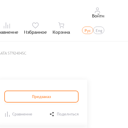
Войти
Рус
Eng
равнение
Избранное
Корзина
Итого:
ATA ST92404SC
Предзаказ
Сравнение
Поделиться