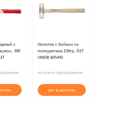
ия,
Публичной оферты
сарный с
Молоток с бойком из
Молоток с бойк
жухом, 300
полиуретана 230гр, D27
селидора D27мм
ти,
Пользовательского соглашения,
ия,
Публичной оферты
537
UNIOR 605492
601833
едложение
получить предложение
получить пред
аличии
нет в наличии
нет в нал