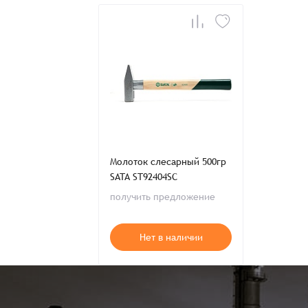
Молоток слесарный 500гр
SATA ST92404SC
получить предложение
Нет в наличии